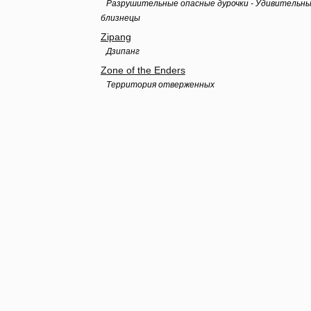
Разрушительные опасные дурочки - Удивительн
близнецы
Zipang
Дзипанг
Zone of the Enders
Территория отверженных