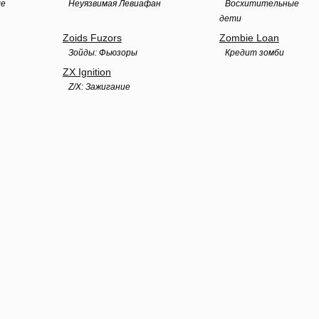
ые
Неуязвимая Левиафан
Восхитительные
дети
Zoids Fuzors
Zombie Loan
Зойды: Фьюзоры
Кредит зомби
ZX Ignition
Z/X: Зажигание