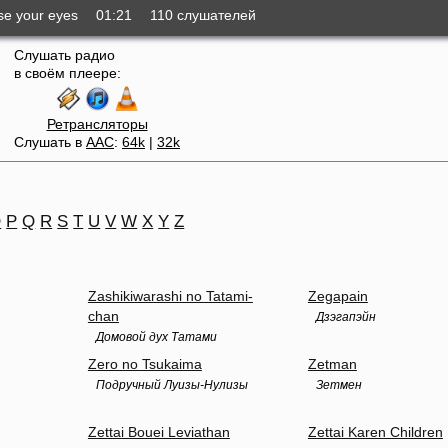
e your eyes
01:21
110 слушателей
Слушать радио
в своём плеере:
Ретрансляторы
Слушать в
AAC
:
64k
|
32k
O
P
Q
R
S
T
U
V
W
X
Y
Z
Zashikiwarashi no Tatami-
Zegapain
chan
Дзэгапэйн
Домовой дух Татами
Zero no Tsukaima
Zetman
Подручный Луизы-Нулизы
Зетмен
Zettai Bouei Leviathan
Zettai Karen Children