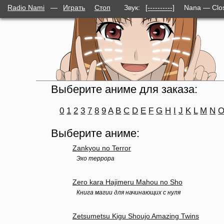
Radio Nami
—
Играть
Стоп
Звук:
[----------]
Nana — Clos
Выберите аниме для заказа:
0
1
2
3
7
8
9
A
B
C
D
E
F
G
H
I
J
K
L
M
N
Выберите аниме:
Zankyou no Terror
Эхо террора
Zero kara Hajimeru Mahou no Sho
Книга магии для начинающих с нуля
Zetsumetsu Kigu Shoujo Amazing Twins