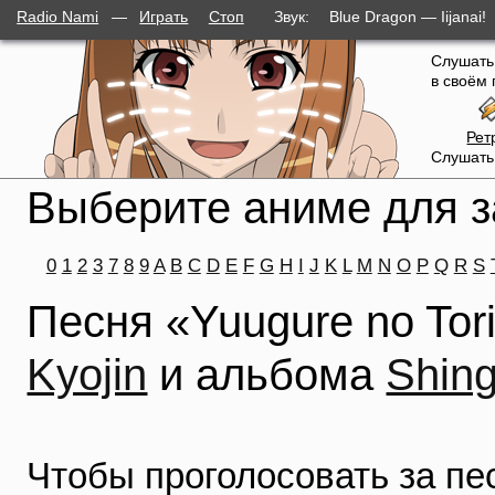
Radio Nami
—
Играть
Стоп
Звук:
Blue Dragon — Iijanai!
Слушать
в своём 
Рет
Слушать
Выберите аниме для з
0
1
2
3
7
8
9
A
B
C
D
E
F
G
H
I
J
K
L
M
N
O
P
Q
R
S
Песня «Yuugure no Tor
Kyojin
и альбома
Shing
Чтобы проголосовать за п