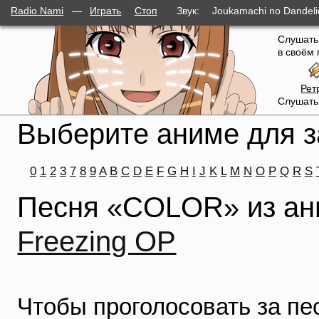
Radio Nami
—
Играть
Стоп
Звук:
Joukamachi no Dandel
слушателей
Слушать
в своём 
Рет
Слушать
Выберите аниме для з
0
1
2
3
7
8
9
A
B
C
D
E
F
G
H
I
J
K
L
M
N
O
P
Q
R
S
Песня «COLOR» из а
Freezing OP
Чтобы проголосовать за п