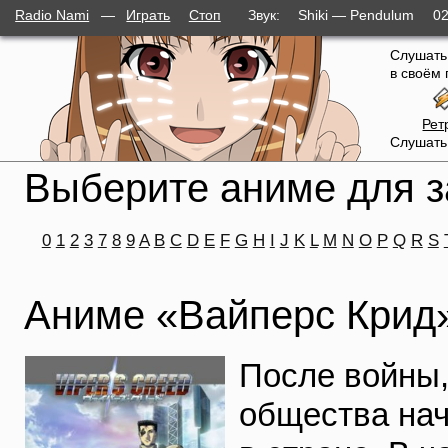
Radio Nami
—
Играть
Стоп
Звук:
Shiki — Pendulum
02
Слушать
в своём 
Рет
Слушать
Выберите аниме для з
0
1
2
3
7
8
9
A
B
C
D
E
F
G
H
I
J
K
L
M
N
O
P
Q
R
S
Аниме «Вайперс Крид
После войны,
общества нач