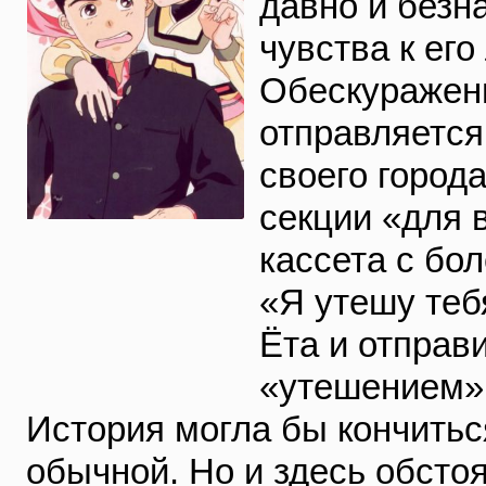
давно и безн
чувства к его
Обескураженн
отправляется
своего город
секции «для 
кассета с бо
«Я утешу теб
Ёта и отправ
«утешением»
История могла бы кончиться
обычной. Но и здесь обсто