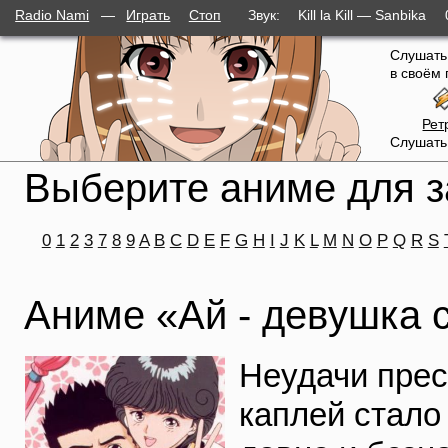
Radio Nami
—
Играть
Стоп
Звук:
Kill la Kill — Sanbika
Слушать
в своём 
Рет
Слушать
Выберите аниме для з
0
1
2
3
7
8
9
A
B
C
D
E
F
G
H
I
J
K
L
M
N
O
P
Q
R
S
Аниме «Ай - девyшка 
Неудачи прес
каплей стало 