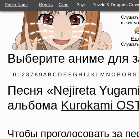
Radio Nami
—
Играть
Стоп
Звук:
Puzzle & Dragons Cr
слушателей
Слушать
в своём 
Рет
Слушать
Выберите аниме для з
0
1
2
3
7
8
9
A
B
C
D
E
F
G
H
I
J
K
L
M
N
O
P
Q
R
S
Песня «Nejireta Yugam
альбома
Kurokami OS
Чтобы проголосовать за п