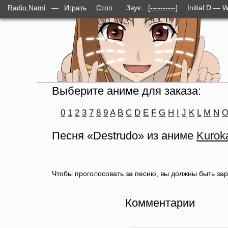
Radio Nami
—
Играть
Стоп
Звук:
[----------]
Initial D — 
Выберите аниме для заказа:
0
1
2
3
7
8
9
A
B
C
D
E
F
G
H
I
J
K
L
M
N
Песня «Destrudo» из аниме
Kurok
Чтобы проголосовать за песню, вы должны быть за
Комментарии