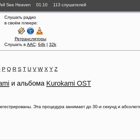
Well See Heaven
01:10
113 слушателей
Слушать радио
в своём плеере:
Ретрансляторы
Слушать в
AAC
:
64k
|
32k
O
P
Q
R
S
T
U
V
W
X
Y
Z
ami
и альбома
Kurokami OST
регестрированы. Эта процедура занимает до 30-и секунд и абсолю