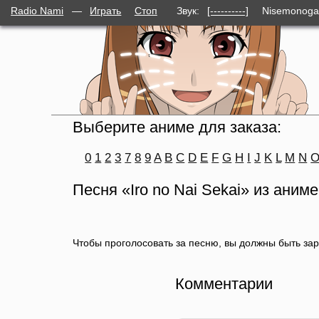
Radio Nami
—
Играть
Стоп
Звук:
[----------]
Nisemonogat
Выберите аниме для заказа:
0
1
2
3
7
8
9
A
B
C
D
E
F
G
H
I
J
K
L
M
N
Песня «Iro no Nai Sekai» из аним
Чтобы проголосовать за песню, вы должны быть за
Комментарии