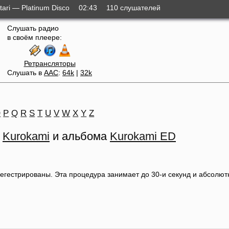
ari — Platinum Disco
02:43
110 слушателей
Слушать радио
в своём плеере:
Ретрансляторы
Слушать в
AAC
:
64k
|
32k
O
P
Q
R
S
T
U
V
W
X
Y
Z
е
Kurokami
и альбома
Kurokami ED
регестрированы. Эта процедура занимает до 30-и секунд и абсолю