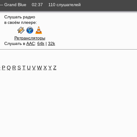
— Grand Blue
02:37
110 слушателей
Слушать радио
в своём плеере:
Ретрансляторы
Слушать в
AAC
:
64k
|
32k
O
P
Q
R
S
T
U
V
W
X
Y
Z