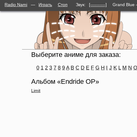
Radio Nami
—
Играть
Стоп
Звук:
[----------]
Grand Blue 
Выберите аниме для заказа:
0
1
2
3
7
8
9
A
B
C
D
E
F
G
H
I
J
K
L
M
N
Альбом «Endride OP»
Limit