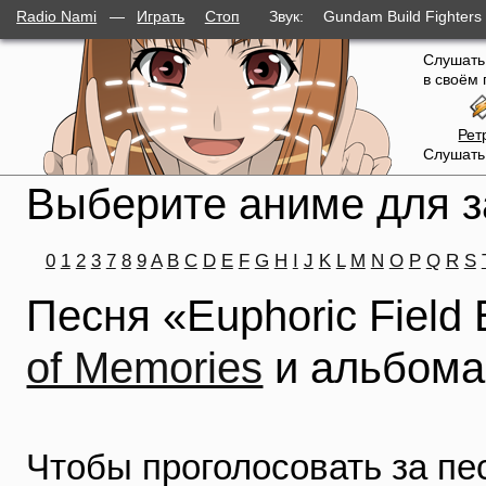
Radio Nami
—
Играть
Стоп
Звук:
Gundam Build Fighters 
слушателей
Слушать
в своём 
Рет
Слушать
Выберите аниме для з
0
1
2
3
7
8
9
A
B
C
D
E
F
G
H
I
J
K
L
M
N
O
P
Q
R
S
Песня «Euphoric Field
of Memories
и альбом
Чтобы проголосовать за п