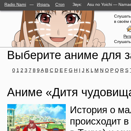
Radio Nami
—
Играть
Стоп
Звук:
Asu no Yoichi — Namae
слушателей
Слушать
в своём 
Рет
Слушать
Выберите аниме для з
0
1
2
3
7
8
9
A
B
C
D
E
F
G
H
I
J
K
L
M
N
O
P
Q
R
S
Аниме «Дитя чудовищ
История о ма
происходит в