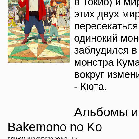
в Токио) и м
этих двух ми
пересекаться
одинокий мон
заблудился в
монстра Кумат
вокруг измен
- Кюта.
Альбомы и 
Bakemono no Ko
Альбом «
Bakemono no Ko ED»